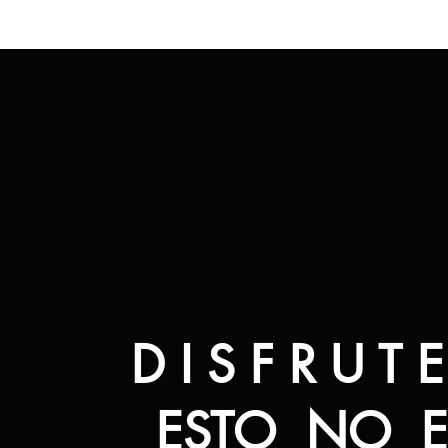
D I S F R U T 
ESTO NO E