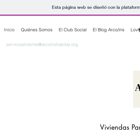
Esta página web se diseñó con la platafor
Inicio
Quiénes Somos
El Club Social
El Blog Arco/iris
LovI
servicioalcliente@arcoirishabitat.org
Viviendas P