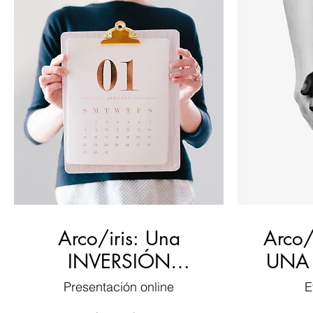
Arco/iris: Una
Arco/
INVERSIÓN
UNA
SEGURA
Presentación online
E